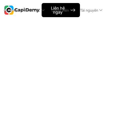
Liên hệ
Giới thiệu
Khóa học
Giảng viên
Tài nguyên
ngay
Showcase học viên
Triply