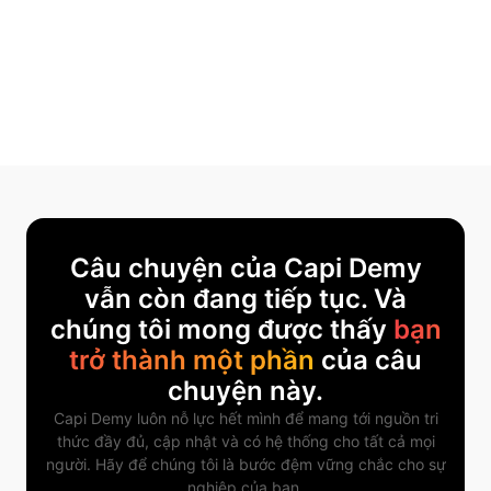
HireGo
Câu chuyện của Capi Demy
vẫn còn đang tiếp tục. Và
chúng tôi mong được thấy
bạn
trở thành một phần
của câu
chuyện này.
Capi Demy luôn nỗ lực hết mình để mang tới nguồn tri
thức đầy đủ, cập nhật và có hệ thống cho tất cả mọi
người. Hãy để chúng tôi là bước đệm vững chắc cho sự
nghiệp của bạn.