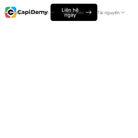
Liên hệ
Giới thiệu
Khóa học
Giảng viên
Tài nguyên
ngay
Showcase học viên
Techverse