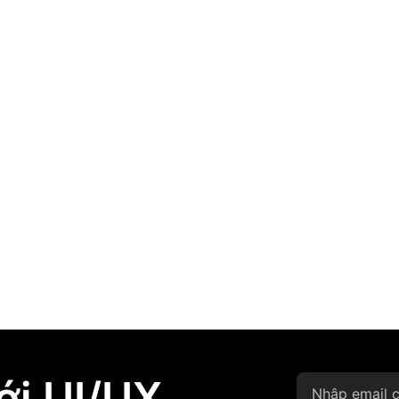
Khoá học tập trung đi sâu hơn vào quy trình làm
sản phẩm, đặc biệt là ứng dụng điện thoại và Web
15 buổi
Thứ 3 - Thứ 6
1/12/2026
Xem chi tiết
5,990,000đ
o sánh các khóa học
Xem các Lộ trình khóa học
ới UI/UX