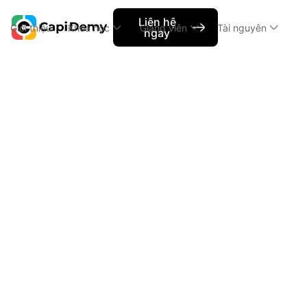
Liên hệ
Giới thiệu
Khóa học
Giảng viên
Tài nguyên
ngay
Các khóa học
UX Design
UX Design
UXD
Thông tin chung
Lộ trình học
Giảng viên
Về khóa học
Khóa UX Design là khoá nâng cao và chuyên sâu về UX
trong các ngành nghề liên quan tới UX, xây dựng các k
nghiệp, trải nghiệm thực tế về công việc của một UX D