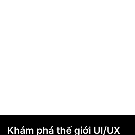
March 26, 2026
Học UI/UX từ con số 0: Người mới nên bắt
đầu từ đâu?
March 19, 2026
F-Pattern và Z-Pattern là gì? Cách áp dụng
vào thiết kế UI/UX hiệu quả
March 12, 2026
Khám phá thế giới UI/UX