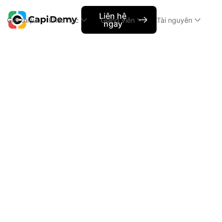
Liên hệ
Giới thiệu
Khóa học
Giảng viên
Tài nguyên
ngay
Capi News
UID vs MAD - Đâu là hướng đi phù 
UID vs MAD 
UI
Nội dung chính
h2