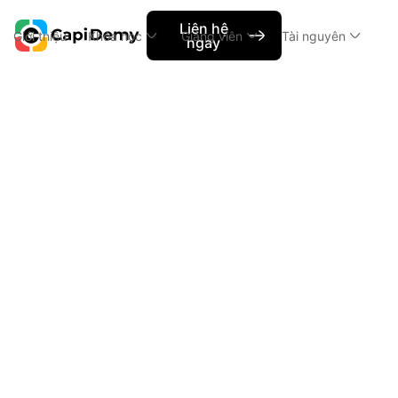
Liên hệ
Giới thiệu
Khóa học
Giảng viên
Tài nguyên
ngay
Capi News
Tổng quan về UX Research và Thu th
Tổng quan 
liệu trong 
I. Tổn
Nội dung chính
1. UX Re
h2