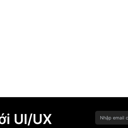
Capi News
Học UI/UX từ con số 0: Người mới nên bắt
đầu từ đâu?
March 19, 2026
ới UI/UX