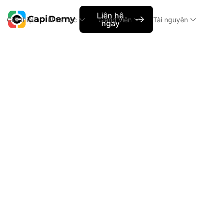
Liên hệ
Giới thiệu
Khóa học
Giảng viên
Tài nguyên
ngay
Capi News
Khóa Học UI/UX Design Tại Capi De
Khóa Học 
Khai Giảng
Khóa H
Nội dung chính
30%)
h2