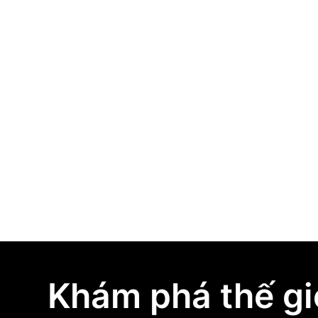
Atomic Design là gì? Cách xây dựng
Design System bài bản cho sản phẩm số
March 26, 2026
Khám phá thế gi