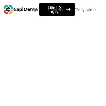
Liên hệ
Giới thiệu
Khóa học
Giảng viên
Tài nguyên
ngay
Capi News
Con đường trở thành Product Desig
Con đường
Nội dung chính
h2