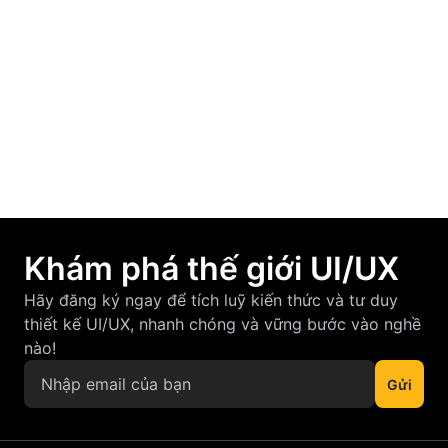
F-Pattern và Z-Pattern là gì? Cách áp dụng
vào thiết kế UI/UX hiệu quả
March 12, 2026
Khám phá thế giới UI/UX
Hãy đăng ký ngay để tích luỹ kiến thức và tư duy
thiết kế UI/UX, nhanh chóng và vững bước vào nghề
nào!