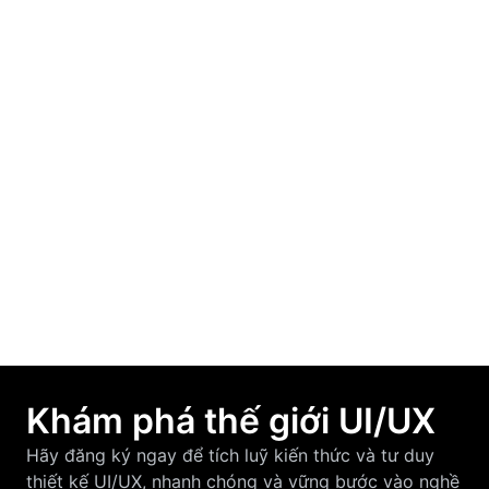
Học UI/UX từ con số 0: Người mới nên bắt
đầu từ đâu?
March 19, 2026
F-Pattern và Z-Pattern là gì? Cách áp dụng
vào thiết kế UI/UX hiệu quả
March 12, 2026
Khám phá thế giới UI/UX
Hãy đăng ký ngay để tích luỹ kiến thức và tư duy
thiết kế UI/UX, nhanh chóng và vững bước vào nghề