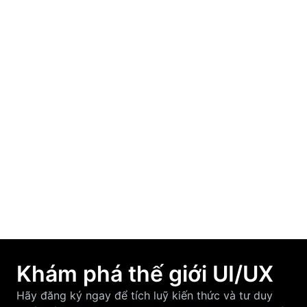
Học UI/UX từ con số 0: Người mới nên bắt
đầu từ đâu?
March 19, 2026
F-Pattern và Z-Pattern là gì? Cách áp dụng
vào thiết kế UI/UX hiệu quả
March 12, 2026
Khám phá thế giới UI/UX
Hãy đăng ký ngay để tích luỹ kiến thức và tư duy