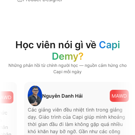
Học viên nói gì về
Capi
Demy?
Những phản hồi từ chính người học — nguồn cảm hứng cho
Capi mỗi ngày
Nguyễn Danh Hải
MAWD
MAWD
Các giảng viên đều nhiệt tình trong giảng
 thức
dạy. Giáo trình của Capi giúp mình khoảng
ign
thời gian đầu đi làm không gặp quá nhiều
 thân
khó khăn hay bỡ ngỡ. Gần như các công
g phân