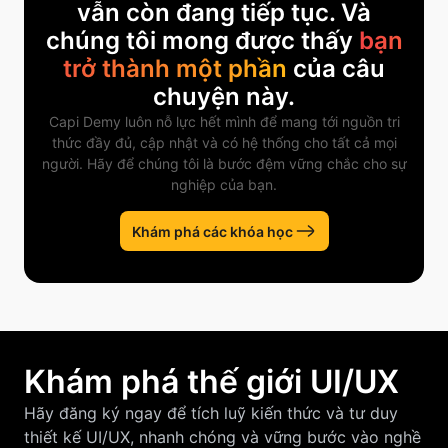
vẫn còn đang tiếp tục. Và
chúng tôi mong được thấy
bạn
trở thành một phần
của câu
chuyện này.
Capi Demy luôn nỗ lực hết mình để mang tới nguồn tri
thức đầy đủ, cập nhật và có hệ thống cho tất cả mọi
người. Hãy để chúng tôi là bước đệm vững chắc cho sự
nghiệp của bạn.
Khám phá các khóa học
Khám phá thế giới UI/UX
Hãy đăng ký ngay để tích luỹ kiến thức và tư duy
thiết kế UI/UX, nhanh chóng và vững bước vào nghề