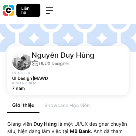
Liên
hệ
Nguyễn Duy Hùng
UI/UX Designer
ĐỨNG LỚP:
UI Design
MAWD
KINH NGHIỆM:
7 năm
Giới thiệu
Showcase Học viên
Giảng viên
Duy Hùng
là một UI/UX designer chuyên
sâu, hiện đang làm việc tại
MB Bank
. Anh đã tham