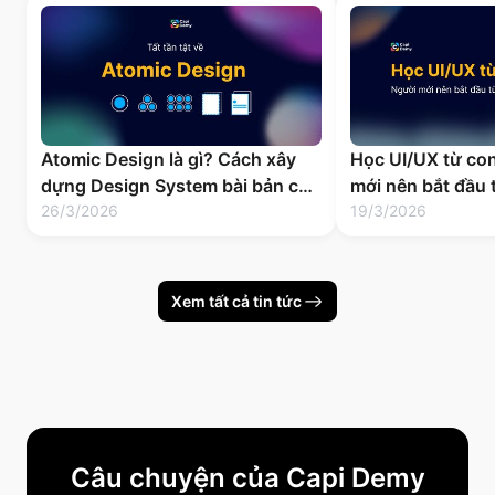
Atomic Design là gì? Cách xây
Học UI/UX từ con
dựng Design System bài bản cho
mới nên bắt đầu 
sản phẩm số
26/3/2026
19/3/2026
Xem tất cả tin tức
Câu chuyện của Capi Demy